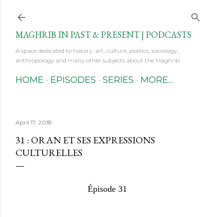
Skip to main content
MAGHRIB IN PAST & PRESENT | PODCASTS
A space dedicated to history, art, culture, politics, sociology,
anthropology and many other subjects about the Maghrib
HOME
EPISODES
SERIES
MORE…
April 17, 2018
31 : ORAN ET SES EXPRESSIONS
CULTURELLES
Épisode 31