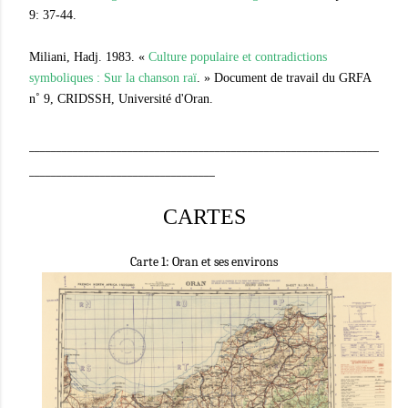
9: 37-44.
Miliani, Hadj. 1983. «
Culture populaire et contradictions
symboliques : Sur la chanson raï
. » Document de travail du GRFA
n˚ 9, CRIDSSH, Université d'Oran.
________________________________________________________________
__________________________________
CARTES
Carte 1: Oran et ses environs