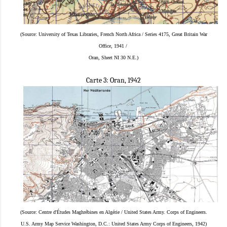
(Source: University of Texas Libraries, French North Africa / Series 4175, Great Britain War
Office, 1941
/
Oran, Sheet NI 30 N.E.)
Carte 3: Oran, 1942
(Source: Centre d'Études Maghrébines en Algérie / United States Army. Corps of Engineers.
U.S. Army Map Service Washington, D.C.: United States Army Corps of Engineers, 1942)