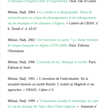
et musiques d'Algérie d'hier et d'aujourd'hui
. Oran: Dar el Gharb.
Miliani, Hadj. 2004. «
Le cheikh et le phonographe. Notes de
recherche pour un corpus de phonogrammes et de vidéogrammes
sur les musiques et les chansons d'Algérie
. »
Cahiers du CRASC
n˚
8,
Turath
n˚ 4: 43-67.
Miliani, Hadj. 2002.
Une littérature en sursis ? Le champ littéraire
de langue française en Algérie (1970-2000)
. Paris: Éditions
l'Harmattan.
Miliani, Hadj. 1996.
L'aventure du raï. Musique et société
. Paris:
Éditions le Seuil.
Miliani, Hadj. 1991. « L'invention de l'individualité. De la
sexualité énoncée au mythe Rimitti. L'oralité au Maghreb et ses
approches. » URASC, Cahier n˚4.
Miliani, Hadj. 1999. «
Transactions sociales et sémiotique du sujet.
Le cas du mariage dit 'falso' dans l'Ouest algérien
. »
Insaniyat
n˚