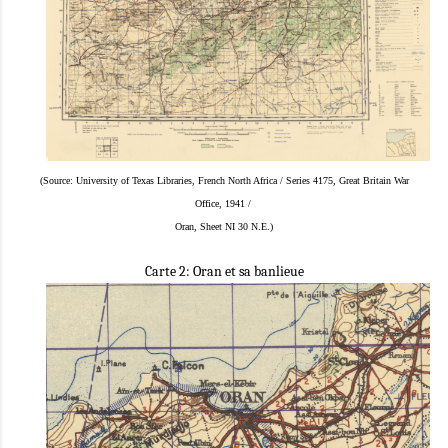
(Source: University of Texas Libraries, French North Africa / Series 4175, Great Britain War
Office, 1941
/
Oran, Sheet NI 30 N.E.)
Carte 2: Oran et sa banlieue