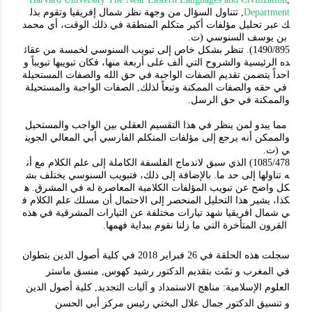
بذل
وتقوم
إفريقيا
شمال
نظر
وجهة
من
السؤال
تتناول
,
Department
ك
عبر
تحليل
مؤلفات
أكبر
متكلم
المنطقة
في
ذلك
الوقت،
أي
محمد
.
ت
(
السنوسي
يوسف
بن
عقائ
من
لخمسة
السنوسي
تبويب
إلى
خاص
بشكل
تنظر
1490/895).
ده
الرئيسية
والشروح
التي
ألف
على
أربعة
منها،
فكان
تبويبها
تبويباً
و
احداً
يتضمن
تقديم
الصفات
الواجبة
في
حق
الله
والصفات
المستحيلة
والمستحيلة
الواجبة
الصفات
,
لذلك
وتبعاً
الممكنة
والصفات
حقه
في
.
الرسل
حق
في
والممكنة
مما
يبدو
لمن
ينظر
في
هذا
التقسيم
العقلي
بين
الواجب
والمستحيل
والممكن
أنه
يرجع
إلى
مؤلفات
المتكلم
الفارسي
أبي
المعالي
الجوين
.
ت
(
ي
أن
مع
الكلام
علم
إلى
الكاملة
الفلسفة
لاندماج
سبق
الذي
1085/478)
بش
يختلف
السنوسي
فتبويب
ذلك،
إلى
بالإضافة
.
ما
حد
إلى
تناولها
ه
ه
.
المشرق
في
له
المعاصرة
الكلامية
المؤلفات
تبويب
عن
واضح
كل
كذا،
يشير
هذا
التحليل
المنحصر
إلى
الاحتمال
أن
مسلك
علم
الكلام
ف
ي
شمال
افريقيا
شهد
تيارات
مختلفة
عن
التيارات
المشرقية
في
هذه
.
فهمها
ببداية
نقوم
زلنا
ما
التي
المتأخرة
القرون
سجلت هذه الحلقة في 26 فبراير 2018 في كلية أصول الدين بتطوان
في المغرب و تمّت بتقديم الدكتور رشيد كهوس, منسق ماستر
العلوم الإسلامية: مناهج الاستمداد و آليات التجديد, كلية أصول الدين
و تنسيق الدكتور جمال علال البختي رئيس
مركز أبي الحسن