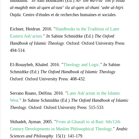
hududuhu."
In
Said Bousklawi (Ed.)
Al-‘ilm wa-l-ta ‘lim fi bilad
al-maghib min al-qarn al-tasi‘ ila al-qarn al-thani ‘ashr al-hijri
.
Oujda: Centre d'études et de recherches humaines et sociales.
Eichner, Heidrun. 2016. "
Handbooks in the Tradition of Later
Eastern Ash‘arism
."
In
Sabine Schmidtke (Ed.)
The Oxford
Handbook of Islamic Theology
. Oxford: Oxford University Press:
494-514.
El-Rouayheb, Khaled. 2016. "
Theology and Logic
."
In
Sabine
Schmidtke (Ed.)
The Oxford Handbook of Islamic Theology
.
Oxford: Oxford University Press: 408-432.
Serrano Ruano, Delfina. 2016. "
Later Ash‘arism in the Islamic
West
."
In
Sabine Schmidtke (Ed.)
The Oxford Handbook of Islamic
Theology
. Oxford: Oxford University Press: 515-533.
Shihadeh, Ayman. 2005. "
From al-Ghazali to al-Razi: 6th/12th
Century Developments in Muslim Philosophical Theology
."
Arabic
Sciences and Philosophy
. 15(1): 141-179.