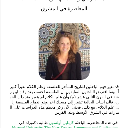
المعاصرة في المشرق
قد
تغير
فهم
الباحثين
للتاريخ
المتأخر
للفلسفة
وعلم
الكلام
تغيراً
كبير
ر
ابن
وفاة
بعد
اختفت
الفلسفة
أن
السابقون
الباحثون
افترض
بينما
.
اً
الحي
ذلك
منذ
يتغير
لم
الكلام
علم
وأن
)
م
(
عشر
الثاني
القرن
في
شد
ن،
فالدراسات
الحالية
تشير
إلى
مسلك
آخر
وهو
اندماج
الفلسفة
إل
ال
على
الدراسات
هذه
معظم
ركز
الآن
فحتى
ذلك،
مع
.
الكلام
علم
ى
تيارات
في
الشرق
الأوسط
وبلد
الفرس
في
هذه
المحاضرة،
الباحثة
كايتلين
أولسون
طالبة دكتوراه في
Harvard University
The Near Eastern Languages and Civilization
,