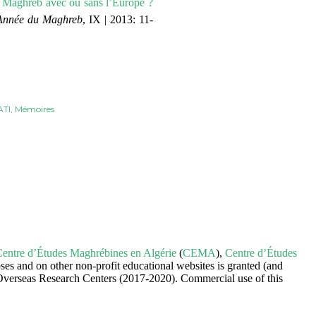
 Maghreb avec ou sans l’Europe ?
Année du Maghreb
, IX | 2013: 11-
TI
Mémoires
entre d’Études Maghrébines en Algérie
(
CEMA
),
Centre d’Études
ses and on other non-profit educational websites is granted (and
 Overseas Research Centers (2017-2020). Commercial use of this