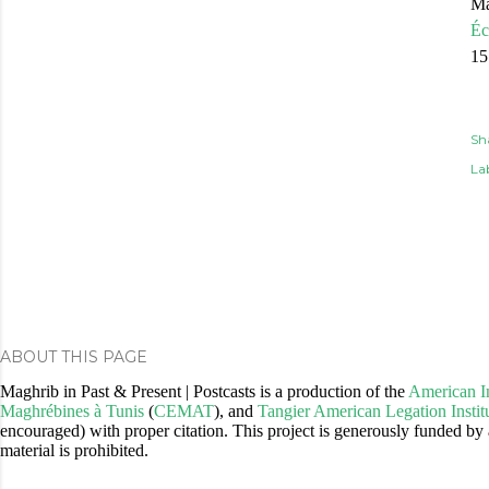
Ma
Éc
15
Sh
Lab
ABOUT THIS PAGE
Maghrib in Past & Present | Postcasts is a production of the
American In
Maghrébines à Tunis
(
CEMAT
), and
Tangier American Legation Instit
encouraged) with proper citation. This project is generously funded b
material is prohibited.