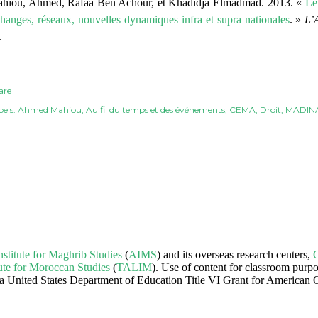
hiou, Ahmed, Rafâa Ben Achour, et Khadidja Elmadmad. 2013. «
Le
hanges, réseaux, nouvelles dynamiques infra et supra nationales
. »
L’
.
are
els:
Ahmed Mahiou
Au fil du temps et des événements
CEMA
Droit
MADINA
stitute for Maghrib Studies
(
AIMS
) and its overseas research centers,
C
ute for Moroccan Studies
(
TALIM
). Use of content for classroom purpo
y a United States Department of Education Title VI Grant for American