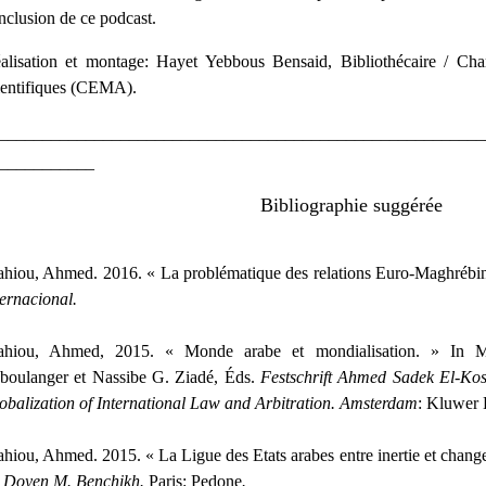
nclusion de ce podcast.
alisation et montage: Hayet Yebbous Bensaid, Bibliothécaire / Char
ientifiques (CEMA).
________________________________________________________
___________
Bibliographie suggérée
hiou, Ahmed. 2016. « La problématique des relations Euro-Maghrébi
ternacional.
hiou, Ahmed, 2015. « Monde arabe et mondialisation. » In 
boulanger et Nassibe G. Ziadé, Éds.
Festschrift Ahmed Sadek El-Kos
obalization of International Law and Arbitration. Amsterdam
: Kluwer 
hiou, Ahmed. 2015. « La Ligue des Etats arabes entre inertie et chan
 Doyen M. Benchikh.
Paris: Pedone
.