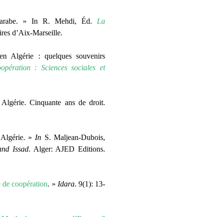
 arabe. » In R. Mehdi, Éd.
La
ires d’Aix-Marseille.
n Algérie : quelques souvenirs
pération : Sciences sociales et
lgérie. Cinquante ans de droit.
 Algérie. »
In
S. Maljean-Dubois,
and Issad
. Alger: AJED Editions.
 de coopération
. »
Idara
. 9(1): 13-