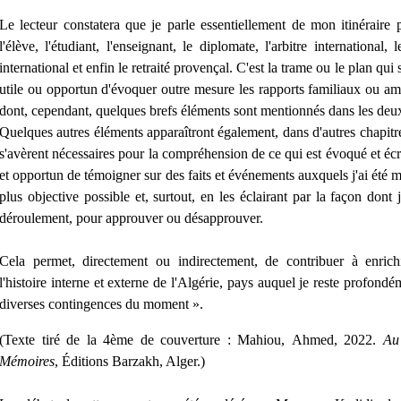
Le lecteur constatera que je parle essentiellement de mon itinéraire 
l'élève, l'étudiant, l'enseignant, le diplomate, l'arbitre international, 
international et enfin le retraité provençal. C'est la trame ou le plan qui 
utile ou opportun d'évoquer outre mesure les rapports familiaux ou ami
dont, cependant, quelques brefs éléments sont mentionnés dans les deux
Quelques autres éléments apparaîtront également, dans d'autres chapitre
s'avèrent nécessaires pour la compréhension de ce qui est évoqué et écri
et opportun de témoigner sur des faits et événements auxquels j'ai été mê
plus objective possible et, surtout, en les éclairant par la façon don
déroulement, pour approuver ou désapprouver.
Cela permet, directement ou indirectement, de contribuer à enrich
l'histoire interne et externe de l'Algérie, pays auquel je reste profondé
diverses contingences du moment ».
(Texte tiré de la 4ème de couverture : Mahiou, Ahmed, 2022.
Au
Mémoires
, Éditions Barzakh, Alger.)