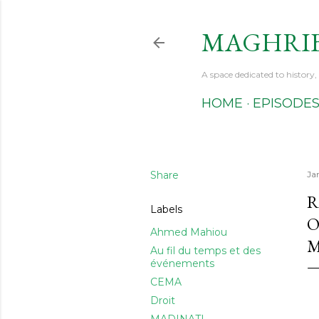
MAGHRIB 
A space dedicated to history
HOME
EPISODE
Share
Ja
R
Labels
O
Ahmed Mahiou
M
Au fil du temps et des
événements
CEMA
Droit