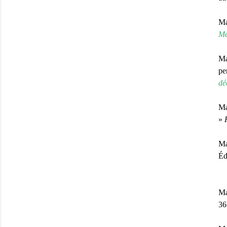
Ma
Mé
Ma
pe
dé
Ma
»
Ma
É
Ma
3