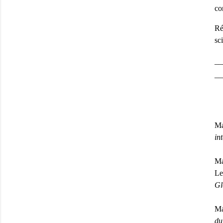
co
Ré
sc
__
__
Ma
in
Ma
Le
Gl
Ma
du