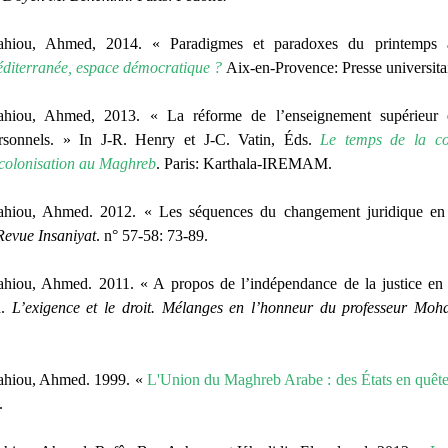
hiou, Ahmed, 2014. « Paradigmes et paradoxes du printemps
diterranée, espace démocratique ?
Aix-en-Provence: Presse universita
hiou, Ahmed, 2013. « La réforme de l’enseignement supérieur e
rsonnels. » In J-R. Henry et J-C. Vatin, Éds.
Le temps de la coo
colonisation au Maghreb
. Paris: Karthala-IREMAM.
hiou, Ahmed. 2012. « Les séquences du changement juridique en A
Revue Insaniyat
. n° 57-58: 73-89.
hiou, Ahmed. 2011. « A propos de l’indépendance de la justice en
d.
L’exigence et le droit. Mélanges en l’honneur du professeur Moh
hiou, Ahmed. 1999. «
L'Union du Maghreb Arabe : des États en quête
6.