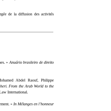
gée de la diffusion des activités
___________________________
nes. »
Anuário brasileiro de direito
Mohamed Abdel Raouf, Philippe
heri. From the Arab World to the
Law International.
gement. »
In Mélanges en l’honneur