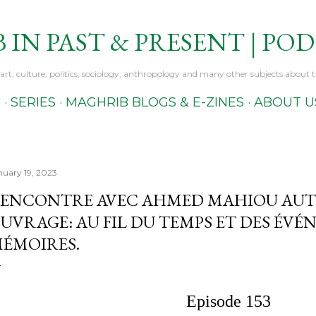
Skip to main content
IN PAST & PRESENT | PO
, art, culture, politics, sociology, anthropology and many other subjects about
S
SERIES
MAGHRIB BLOGS & E-ZINES
ABOUT U
nuary 19, 2023
ENCONTRE AVEC AHMED MAHIOU AUT
UVRAGE: AU FIL DU TEMPS ET DES ÉVÉ
ÉMOIRES.
Episode 153